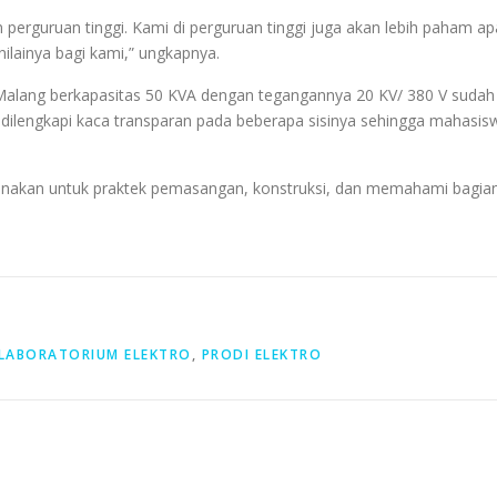
n perguruan tinggi. Kami di perguruan tinggi juga akan lebih paham ap
nilainya bagi kami,” ungkapnya.
Malang berkapasitas 50 KVA dengan tegangannya 20 KV/ 380 V sudah se
dilengkapi kaca transparan pada beberapa sisinya sehingga mahasisw
igunakan untuk praktek pemasangan, konstruksi, dan memahami bagian-
LABORATORIUM ELEKTRO
,
PRODI ELEKTRO