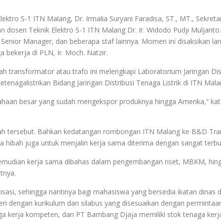
lektro S-1 ITN Malang, Dr. Irmalia Suryani Faradisa, ST., MT., Sek
an dosen Teknik Elektro S-1 ITN Malang Dr. Ir. Widodo Pudji Muljanto
enior Manager, dan beberapa staf lainnya. Momen ini disaksikan lan
a bekerja di PLN, Ir. Moch. Natzir.
h transformator atau trafo ini melengkapi Laboratorium Jaringan Distr
enagalistrikan Bidang Jaringan Distribusi Tenaga Listrik di ITN Mala
ahaan besar yang sudah mengekspor produknya hingga Amerika,” kat
ah tersebut. Bahkan kedatangan rombongan ITN Malang ke B&D Trans
a hibah juga untuk menjalin kerja sama diterima dengan sangat ter
kemudian kerja sama dibahas dalam pengembangan riset, MBKM, hin
tnya.
alisasi, sehingga nantinya bagi mahasiswa yang bersedia ikatan di
i dengan kurikulum dan silabus yang disesuaikan dengan permintaa
 kerja kompeten, dan PT Bambang Djaja memiliki stok tenaga kerja