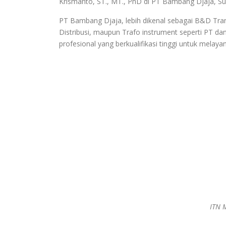
Krismanto, ST., MT., PhD di PT Bambang Djaja, Su
PT Bambang Djaja, lebih dikenal sebagai B&D Tra
Distribusi, maupun Trafo instrument seperti PT d
profesional yang berkualifikasi tinggi untuk melay
ITN 