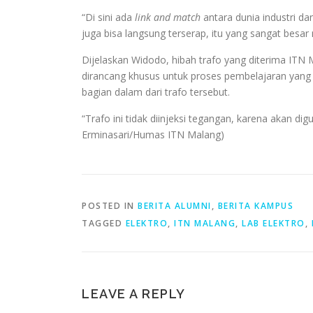
“Di sini ada
link and match
antara dunia industri da
juga bisa langsung terserap, itu yang sangat besar 
Dijelaskan Widodo, hibah trafo yang diterima ITN 
dirancang khusus untuk proses pembelajaran yang 
bagian dalam dari trafo tersebut.
“Trafo ini tidak diinjeksi tegangan, karena akan d
Erminasari/Humas ITN Malang)
POSTED IN
BERITA ALUMNI
,
BERITA KAMPUS
TAGGED
ELEKTRO
,
ITN MALANG
,
LAB ELEKTRO
,
LEAVE A REPLY