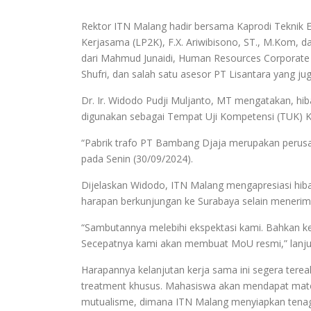
Rektor ITN Malang hadir bersama Kaprodi Teknik E
Kerjasama (LP2K), F.X. Ariwibisono, ST., M.Kom, d
dari Mahmud Junaidi, Human Resources Corporate S
Shufri, dan salah satu asesor PT Lisantara yang jug
Dr. Ir. Widodo Pudji Muljanto, MT mengatakan, hiba
digunakan sebagai Tempat Uji Kompetensi (TUK) Ket
“Pabrik trafo PT Bambang Djaja merupakan perus
pada Senin (30/09/2024).
Dijelaskan Widodo, ITN Malang mengapresiasi hib
harapan berkunjungan ke Surabaya selain menerim
“Sambutannya melebihi ekspektasi kami. Bahkan 
Secepatnya kami akan membuat MoU resmi,” lanju
Harapannya kelanjutan kerja sama ini segera tere
treatment khusus. Mahasiswa akan mendapat mater
mutualisme, dimana ITN Malang menyiapkan tenaga