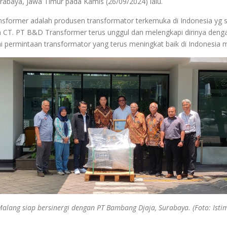
rabaya, Jawa Timur pada Kamis (26/09/2024) lalu.
nsformer adalah produsen transformator terkemuka di Indonesia yg 
an CT. PT B&D Transformer terus unggul dan melengkapi dirinya deng
ani permintaan transformator yang terus meningkat baik di Indonesia 
Malang siap bersinergi dengan PT Bambang Djaja, Surabaya. (Foto: Isti