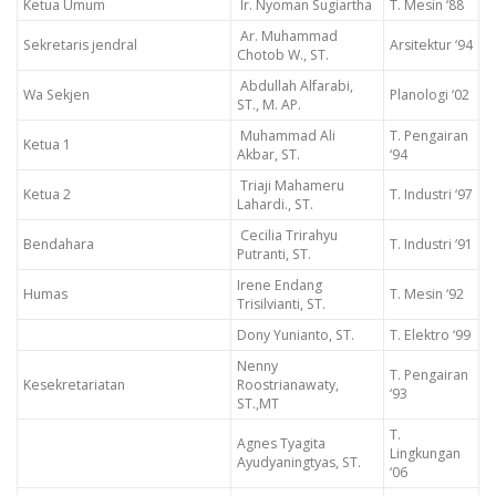
Ketua Umum
Ir. Nyoman Sugiartha
T. Mesin ‘88
Ar. Muhammad
Sekretaris jendral
Arsitektur ‘94
Chotob W., ST.
Abdullah Alfarabi,
Wa Sekjen
Planologi ‘02
ST., M. AP.
Muhammad Ali
T. Pengairan
Ketua 1
Akbar, ST.
‘94
Triaji Mahameru
Ketua 2
T. Industri ‘97
Lahardi., ST.
Cecilia Trirahyu
Bendahara
T. Industri ‘91
Putranti, ST.
Irene Endang
Humas
T. Mesin ‘92
Trisilvianti, ST.
Dony Yunianto, ST.
T. Elektro ‘99
Nenny
T. Pengairan
Kesekretariatan
Roostrianawaty,
‘93
ST.,MT
T.
Agnes Tyagita
Lingkungan
Ayudyaningtyas, ST.
‘06