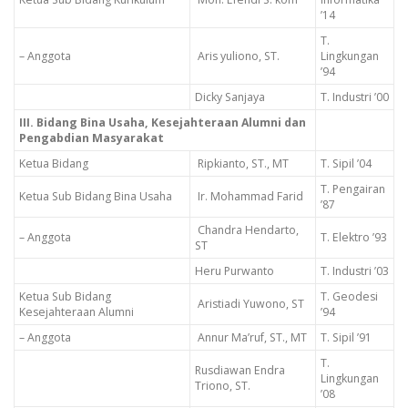
’14
T.
– Anggota
Aris yuliono, ST.
Lingkungan
’94
Dicky Sanjaya
T. Industri ’00
III. Bidang Bina Usaha, Kesejahteraan Alumni dan
Pengabdian Masyarakat
Ketua Bidang
Ripkianto, ST., MT
T. Sipil ’04
T. Pengairan
Ketua Sub Bidang Bina Usaha
Ir. Mohammad Farid
’87
Chandra Hendarto,
– Anggota
T. Elektro ’93
ST
Heru Purwanto
T. Industri ’03
Ketua Sub Bidang
T. Geodesi
Aristiadi Yuwono, ST
Kesejahteraan Alumni
’94
– Anggota
Annur Ma’ruf, ST., MT
T. Sipil ’91
T.
Rusdiawan Endra
Lingkungan
Triono, ST.
’08