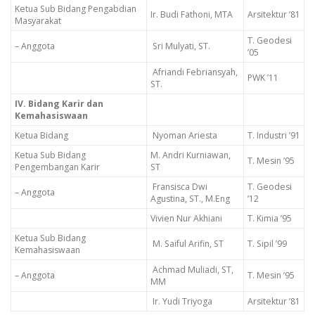
Ketua Sub Bidang Pengabdian
Ir. Budi Fathoni, MTA
Arsitektur ’81
Masyarakat
T. Geodesi
– Anggota
Sri Mulyati, ST.
’05
Afriandi Febriansyah,
PWK ’11
ST.
IV. Bidang Karir dan
Kemahasiswaan
Ketua Bidang
Nyoman Ariesta
T. Industri ’91
Ketua Sub Bidang
M. Andri Kurniawan,
T. Mesin ’95
Pengembangan Karir
ST
Fransisca Dwi
T. Geodesi
– Anggota
Agustina, ST., M.Eng
’12
Vivien Nur Akhiani
T. Kimia ’95
Ketua Sub Bidang
M. Saiful Arifin, ST
T. Sipil ’99
Kemahasiswaan
Achmad Muliadi, ST,
– Anggota
T. Mesin ’95
MM
Ir. Yudi Triyoga
Arsitektur ’81