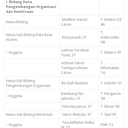
I. Bidang Data,
Pengembangan Organisasi
dan Kemitraan
Mokhtar Hanafi.,
T. Elektro D3
Ketua Bidang
S.Kom
96
T.
Ketua Sub Bidang Data Base
Roni Junaidi, ST
Elektronika
Alumni
’96
Lukman Ferdinan
– Anggota
T. Elektro ’97
Yusuf, ST
Achmat Fahrul
T.
Taufiqurrohman
Informatika
S.Kom
’16
Ketua Sub Bidang
Ike Diah Budiarti
T. Industri ’01
Pengembangan Organisasi
Bambang Eko
T. Pengairan
– Anggota
Jatmoko, ST
’93
Toha Nuryance, ST
T. Mesin ’95
Ketua Sub Bidang Kemitraan
Satrio Widodo, ST
T. Sipil ’91
Tara Miftahur Ridha
– Anggota
PWK ’13
M, ST.