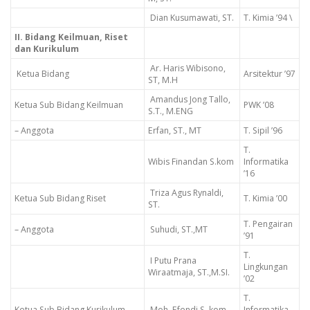
Dian Kusumawati, ST.
T. Kimia ’94 \
II. Bidang Keilmuan, Riset
dan Kurikulum
Ar. Haris Wibisono,
Ketua Bidang
Arsitektur ’97
ST, M.H
Amandus Jong Tallo,
Ketua Sub Bidang Keilmuan
PWK ’08
S.T., M.ENG
– Anggota
Erfan, ST., MT
T. Sipil ’96
T.
Wibis Finandan S.kom
Informatika
’16
Triza Agus Rynaldi,
Ketua Sub Bidang Riset
T. Kimia ’00
ST.
T. Pengairan
– Anggota
Suhudi, ST.,MT
’91
T.
I Putu Prana
Lingkungan
Wiraatmaja, ST.,M.SI.
’02
T.
Ketua Sub Bidang Kurikulum
Moh. Efendi S. kom
Informatika