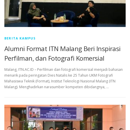
BERITA KAMPUS
Alumni Format ITN Malang Beri Inspirasi
Perfilman, dan Fotografi Komersial
Malang, ITN.AC.ID – Perfilman dan fotografi komersial menjadi bahasan
menarik pada peringatan Dies Natalis ke 25 Tahun UKM Fotografi
Mahasiswa Teknik (Format), Institut Teknologi Nasional Malang (ITN
Malang). Menghadirkan narasumber kompeten dibidangnya, …