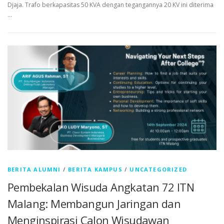
Djaja. Trafo berkapasitas 50 KVA dengan tegangannya 20 KV ini diterima
…
BERITA ALUMNI
/
BERITA KAMPUS
/
UNCATEGORIZED
Pembekalan Wisuda Angkatan 72 ITN
Malang: Membangun Jaringan dan
Menginspirasi Calon Wisudawan