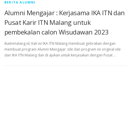
BERITA ALUMNI
Alumni Mengajar : Kerjasama IKA ITN dan
Pusat Karir ITN Malang untuk
pembekalan calon Wisudawan 2023
ikaitnmalang.id, Kali ini IKA ITN Malang membuat gebrakan dengan
membuat program Alumni Mengajar. Ide dan program ini original ide
dari IKA ITN Malang dan di ajukan untuk kerjasakan dengan Pusat …
Copyright © 2026 Ikatan Alumni ITN Malang
–
OnePress
theme
by FameThemes